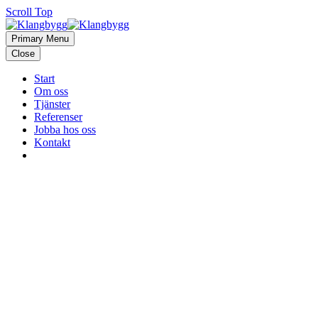
Scroll Top
Primary Menu
Close
Start
Om oss
Tjänster
Referenser
Jobba hos oss
Kontakt